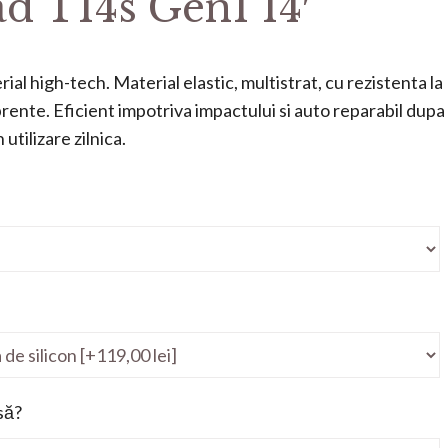
d T14s Gen1 14′
ial high-tech. Material elastic, multistrat, cu rezistenta la
mprente. Eficient impotriva impactului si auto reparabil dupa
utilizare zilnica.
să?