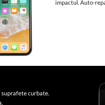
impactul. Auto-rep
u suprafete curbate.
a.