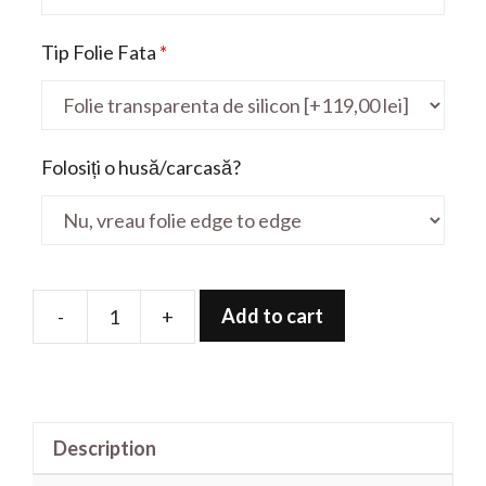
Tip Folie Fata
*
Folosiți o husă/carcasă?
Add to cart
-
+
Folie
de
protectie
pentru
Description
ThinkPad
T470s