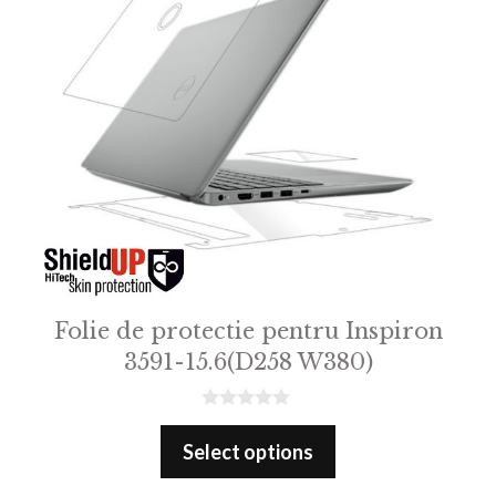
Folie de protectie pentru Inspiron
3591-15.6(D258 W380)
0
o
Select options
u
t
o