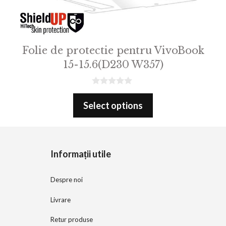
Folie de protectie pentru VivoBook
15-15.6(D230 W357)
0
o
Select options
u
t
o
f
5
Informații utile
Despre noi
Livrare
Retur produse