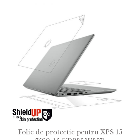
f
5
Folie de protectie pentru XPS 15