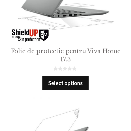
Folie de protectie pentru Viva Home
17.3
0
o
Select options
u
t
o
f
5