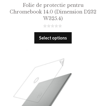
Folie de protectie pentru
Chromebook 14.0 (Dimension D232
W325.4)
0
o
Select options
u
t
o
f
5