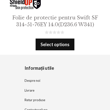
Folie de protectie pentru Swift SF
314-51-76EY 14.0(D236.6 W341)
0
o
Select options
u
t
o
f
5
Informații utile
Despre noi
Livrare
Retur produse
Contactează-ne