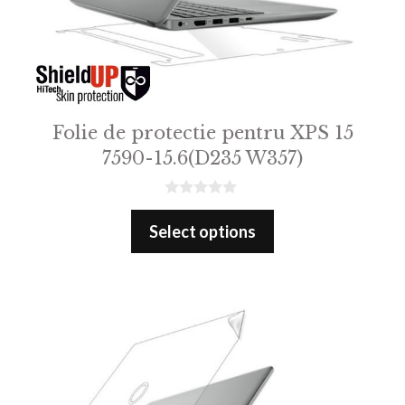
Folie de protectie pentru XPS 15
7590-15.6(D235 W357)
0
o
Select options
u
t
o
f
5