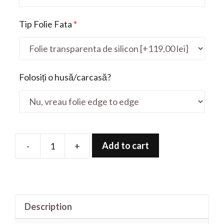
Tip Folie Fata
*
Folosiți o husă/carcasă?
Add to cart
-
+
Folie
de
protectie
pentru
Description
ThinkPad
T590