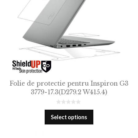
Folie de protectie pentru Inspiron G3
3779-17.3(D279.2 W415.4)
0
o
Select options
u
t
o
f
5