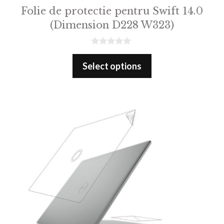
Folie de protectie pentru Swift 14.0
(Dimension D228 W323)
0
o
Select options
u
t
o
f
5