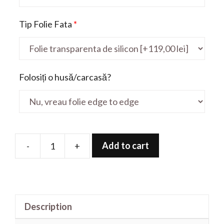
Tip Folie Fata
*
Folosiți o husă/carcasă?
Add to cart
-
+
Folie
de
protectie
pentru
Description
Tuf
Gaming