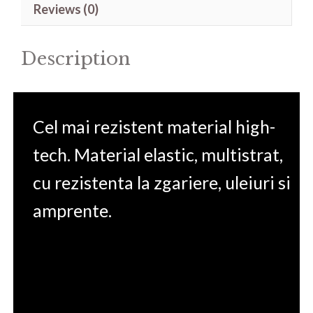
Reviews (0)
A15
FA507NU
Description
15.6'
quantity
Cel mai rezistent material high-
tech. Material elastic, multistrat,
cu rezistenta la zgariere, uleiuri si
amprente.