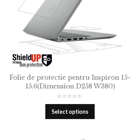
Folie de protectie pentru Inspiron 15-
15.6(Dimension D258 W380)
0
o
Select options
u
t
o
f
5