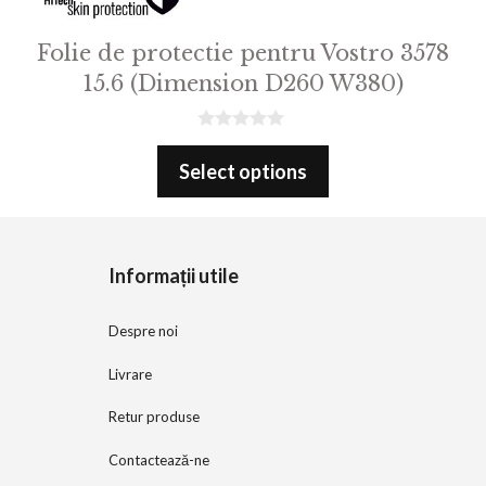
Folie de protectie pentru Vostro 3578
15.6 (Dimension D260 W380)
0
o
Select options
u
t
o
f
5
Informații utile
Despre noi
Livrare
Retur produse
Contactează-ne