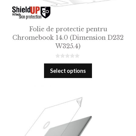
Folie de protectie pentru
Chromebook 14.0 (Dimension D232
W325.4)
0
o
Select options
u
t
o
f
5