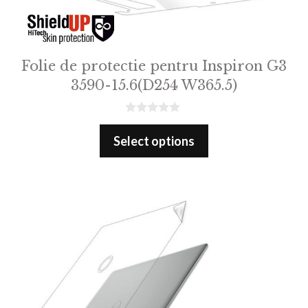
Folie de protectie pentru Inspiron G3
3590-15.6(D254 W365.5)
0
o
Select options
u
t
o
f
5