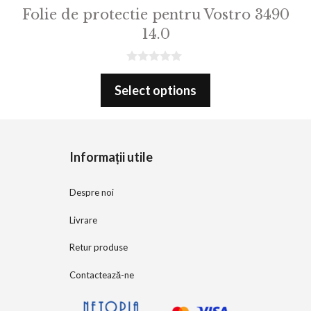
Folie de protectie pentru Vostro 3490
14.0
0
o
Select options
u
t
o
f
5
Informații utile
Despre noi
Livrare
Retur produse
Contactează-ne