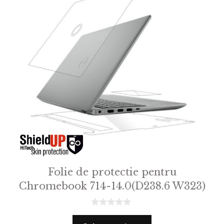
Folie de protectie pentru
Chromebook 714-14.0(D238.6 W323)
0
o