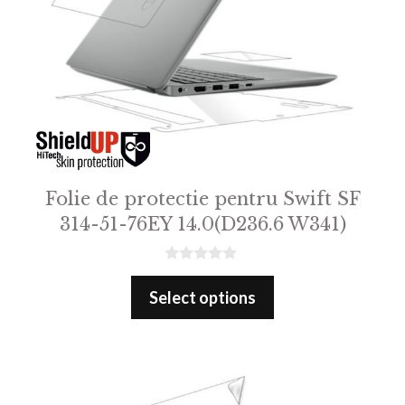
Folie de protectie pentru Swift SF
314-51-76EY 14.0(D236.6 W341)
0
o
Select options
u
t
o
f
5