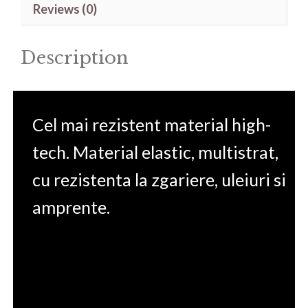
Reviews (0)
F17
TUF706HEB
Description
17.3'
quantity
Cel mai rezistent material high-
tech. Material elastic, multistrat,
cu rezistenta la zgariere, uleiuri si
amprente.