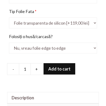
Tip Folie Fata
*
Folosiți o husă/carcasă?
Add to cart
-
+
Folie
de
protectie
pentru
Description
Tuf
Gaming