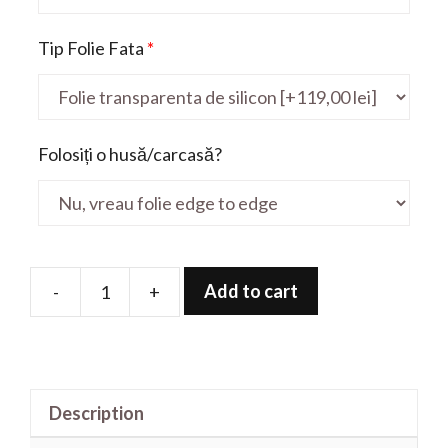
Tip Folie Fata
*
Folosiți o husă/carcasă?
Add to cart
-
+
Folie
de
protectie
pentru
Description
TUF
Gaming