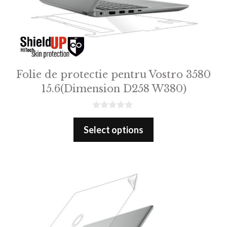
Folie de protectie pentru Vostro 3580
15.6(Dimension D258 W380)
0
o
Select options
u
t
o
f
5