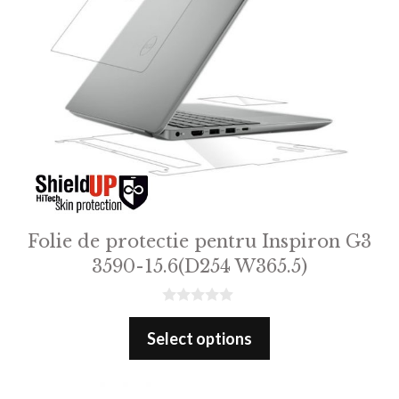
Folie de protectie pentru Inspiron G3
3590-15.6(D254 W365.5)
0
o
Select options
u
t
o
f
5