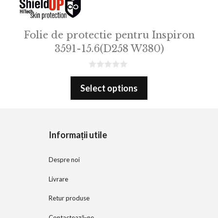
Folie de protectie pentru Inspiron
3591-15.6(D258 W380)
0
o
Select options
u
t
o
f
5
Informații utile
Despre noi
Livrare
Retur produse
Contactează-ne