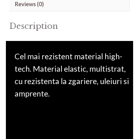
Reviews (0)
FX506LI
15.6'
Description
quantity
Cel mai rezistent material high-
tech. Material elastic, multistrat,
cu rezistenta la zgariere, uleiuri si
amprente.