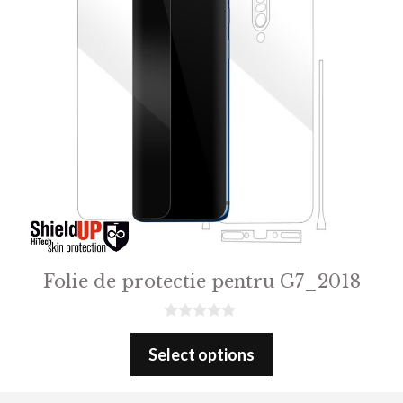
Folie de protectie pentru G7_2018
0
o
Select options
u
t
o
f