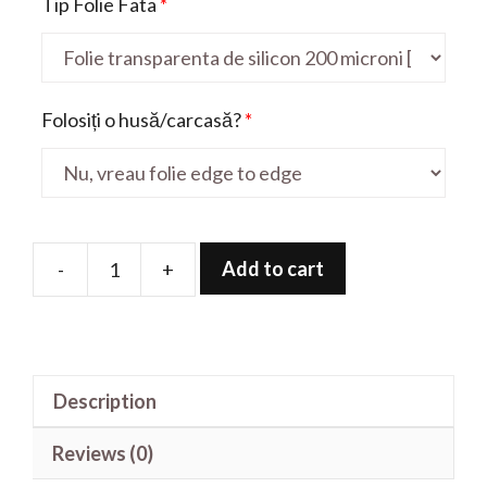
Tip Folie Fata
*
Folosiți o husă/carcasă?
*
Add to cart
-
+
Folie
de
protectie
pentru
Description
V
Max
Reviews (0)
Pro