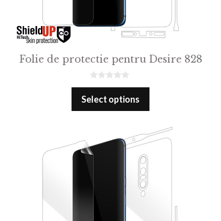
Folie de protectie pentru Desire 828
0
o
Select options
u
t
o
f
5