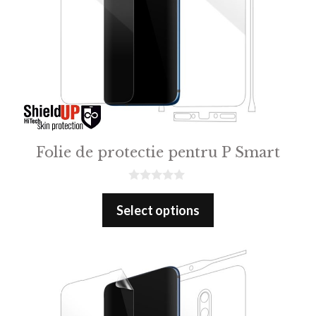
Folie de protectie pentru P Smart
0
o
Select options
u
t
o
f
5