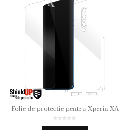
Folie de protectie pentru Xperia XA
0
o