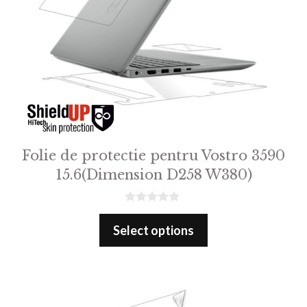
Folie de protectie pentru Vostro 3590
15.6(Dimension D258 W380)
0
o
Select options
u
t
o
f
5