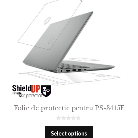
Folie de protectie pentru PS-3415E
0
o
Select options
u