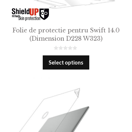
Folie de protectie pentru Swift 14.0
(Dimension D228 W323)
0
o
Select options
u
t
o
f
5