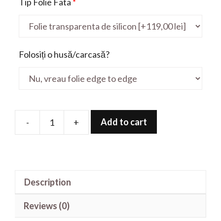
Tip Folie Fata
*
Folosiți o husă/carcasă?
Add to cart
-
+
Folie
de
protectie
pentru
Description
V15
ADA
Reviews (0)
15.6'