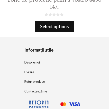
14.0
0
o
Select options
u
t
o
f
5
Informații utile
Despre noi
Livrare
Retur produse
Contactează-ne