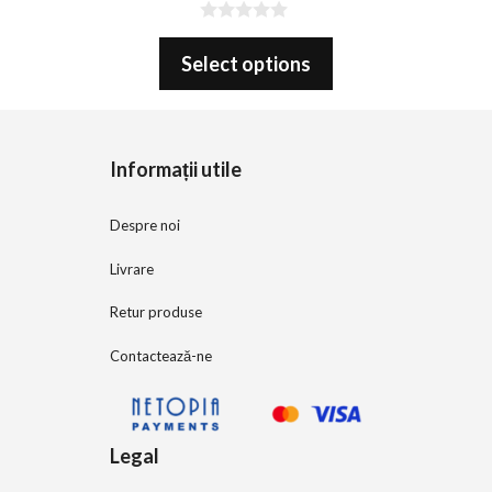
0
o
Select options
u
t
o
f
5
Informații utile
Despre noi
Livrare
Retur produse
Contactează-ne
Legal