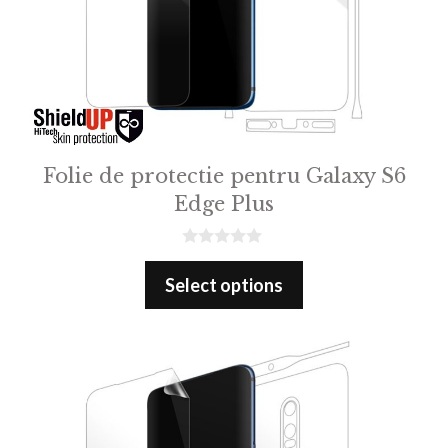
Folie de protectie pentru Galaxy S6
Edge Plus
0
o
Select options
u
t
o
f
5