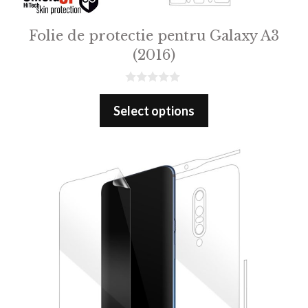
Folie de protectie pentru Galaxy A3
(2016)
0
o
Select options
u
t
o
f
5