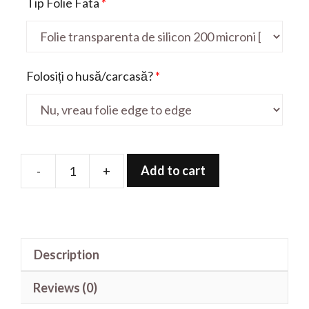
Tip Folie Fata
*
Folosiți o husă/carcasă?
*
Add to cart
-
+
Folie
de
protectie
pentru
Description
Via
A4
Reviews (0)
quantity