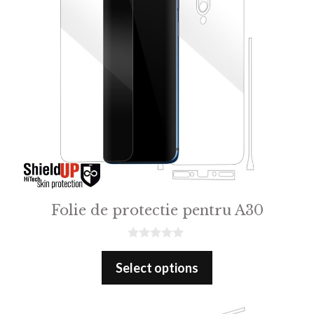
Folie de protectie pentru A30
0
o
Select options
u
t
o
f
5