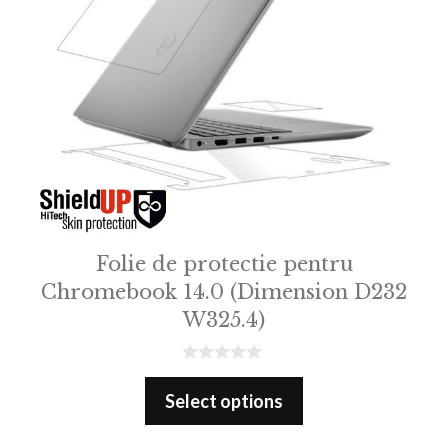
Folie de protectie pentru
Chromebook 14.0 (Dimension D232
W325.4)
0
o
Select options
u
t
o