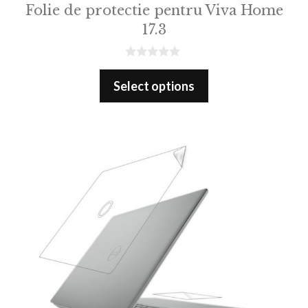
Folie de protectie pentru Viva Home
17.3
0
o
Select options
u
t
o
f
5