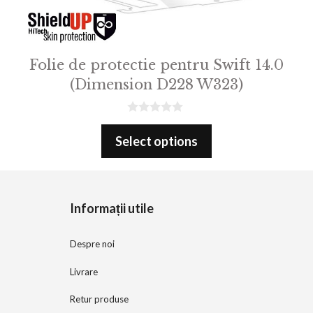
Folie de protectie pentru Swift 14.0
(Dimension D228 W323)
0
o
Select options
u
t
o
f
5
Informații utile
Despre noi
Livrare
Retur produse