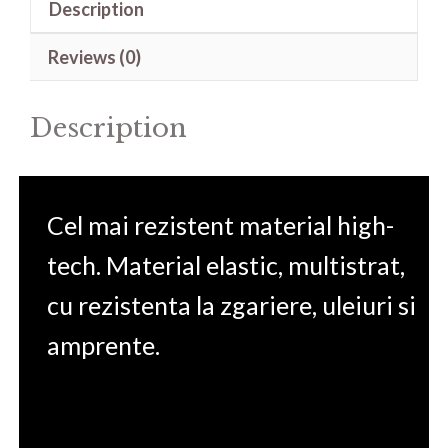
Description
Victus
Gaming
Reviews (0)
15-
fa1004na
Description
16.1'
quantity
Cel mai rezistent material high-
tech. Material elastic, multistrat,
cu rezistenta la zgariere, uleiuri si
amprente.