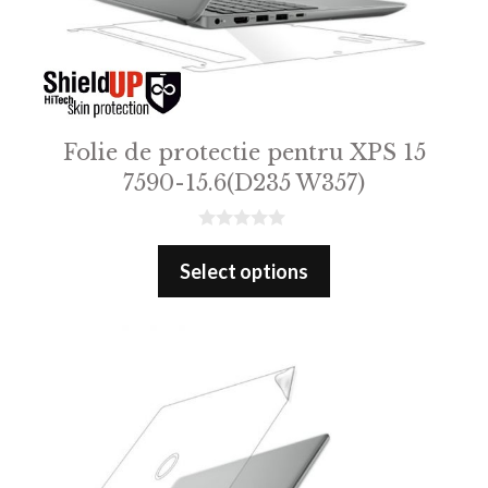
Folie de protectie pentru XPS 15
7590-15.6(D235 W357)
0
o
Select options
u
t
o
f
5