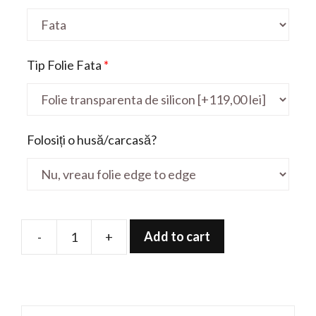
Tip Folie Fata
*
Folosiți o husă/carcasă?
Add to cart
-
+
Folie
de
protectie
pentru