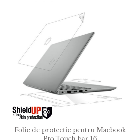
f
5
Folie de protectie pentru Macbook
Pto Touch bar 16