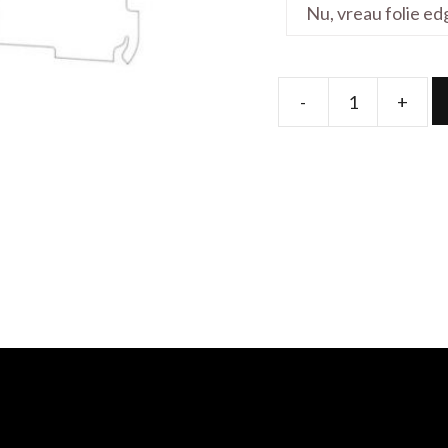
-
+
Folie
de
protectie
pentru
Viva
H1003
10.1'
quantity