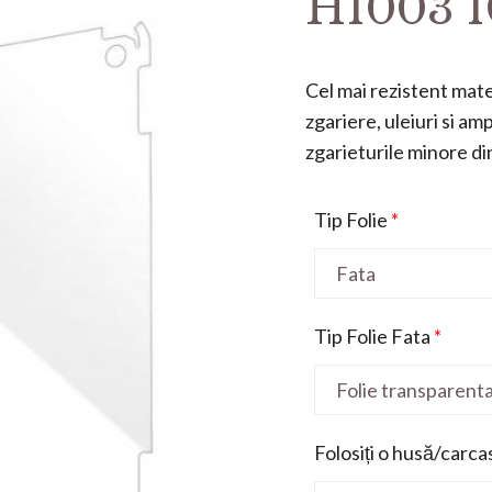
H1003 10
Cel mai rezistent mater
zgariere, uleiuri si a
zgarieturile minore din 
Tip Folie
*
Tip Folie Fata
*
Folosiți o husă/carca