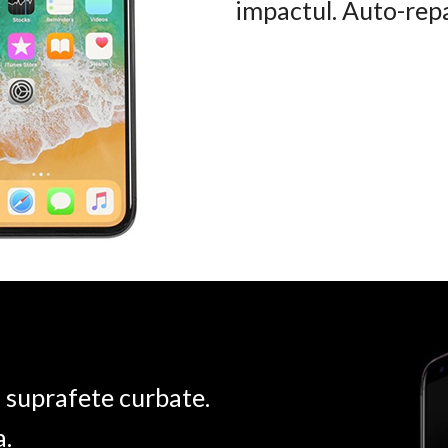
impactul. Auto-rep
u suprafete curbate.
a.