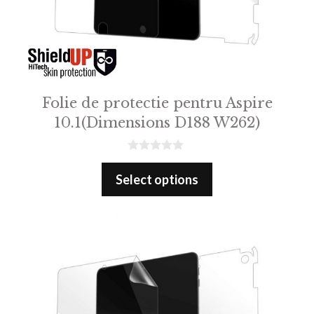
Folie de protectie pentru Aspire
10.1(Dimensions D188 W262)
0
o
Select options
u
t
o
f
5