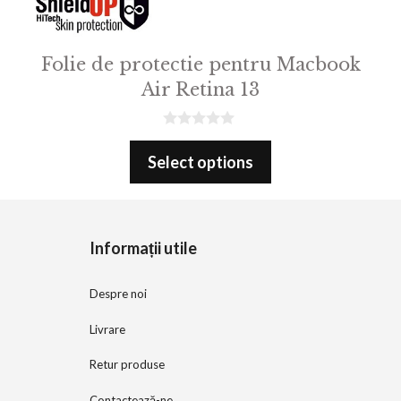
Folie de protectie pentru Macbook
Air Retina 13
0
o
Select options
u
t
o
f
5
Informații utile
Despre noi
Livrare
Retur produse
Contactează-ne