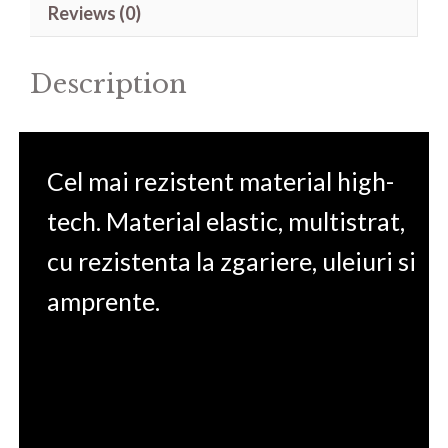
Reviews (0)
Pro
10.0
Description
quantity
Cel mai rezistent material high-
tech. Material elastic, multistrat,
cu rezistenta la zgariere, uleiuri si
amprente.