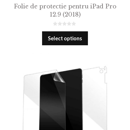
Folie de protectie pentru iPad Pro
12.9 (2018)
0
o
Select options
u
t
o
f
5