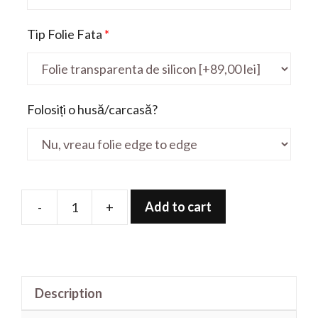
Tip Folie Fata
*
Folosiți o husă/carcasă?
Add to cart
-
+
Folie
de
protectie
pentru
Description
MediaPad
T2