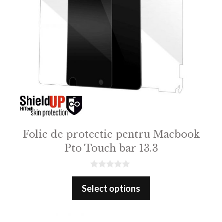
Folie de protectie pentru Macbook
Pto Touch bar 13.3
0
o
Select options
u
t
o
f
5