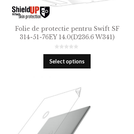
Folie de protectie pentru Swift SF
314-51-76EY 14.0(D236.6 W341)
0
o
Select options
u
t
o
f
5