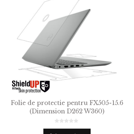
Folie de protectie pentru FX505-15.6
(Dimension D262 W360)
0
o