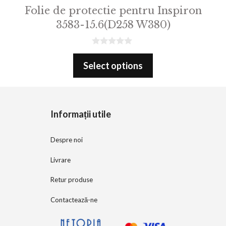
Folie de protectie pentru Inspiron
3583-15.6(D258 W380)
0
o
Select options
u
t
o
f
5
Informații utile
Despre noi
Livrare
Retur produse
Contactează-ne