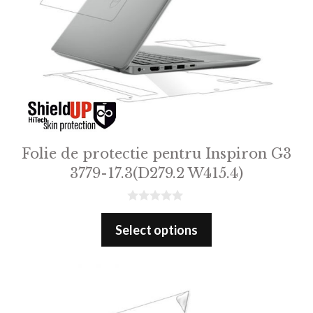
Folie de protectie pentru Inspiron G3
3779-17.3(D279.2 W415.4)
0
o
Select options
u
t
o
f
5