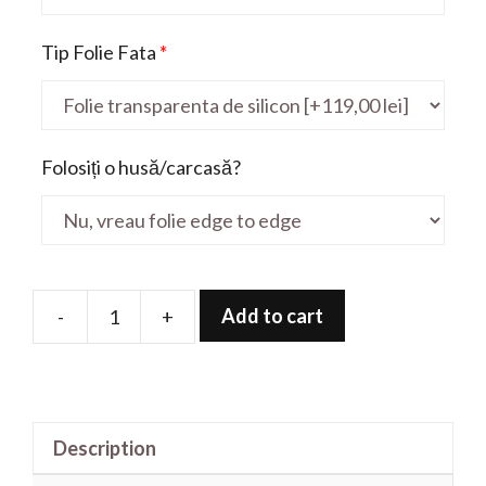
Tip Folie Fata
*
Folosiți o husă/carcasă?
Add to cart
-
+
Folie
de
protectie
pentru
Description
VivoBook
X512DA