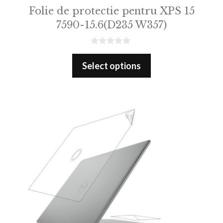
Folie de protectie pentru XPS 15
7590-15.6(D235 W357)
0
o
Select options
u
t
o
f
5