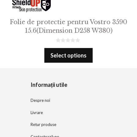
Folie de protectie pentru Vostro 3590
15.6(Dimension D258 W380)
0
o
Select options
u
t
o
f
5
Informații utile
Despre noi
Livrare
Retur produse
Contactează-ne