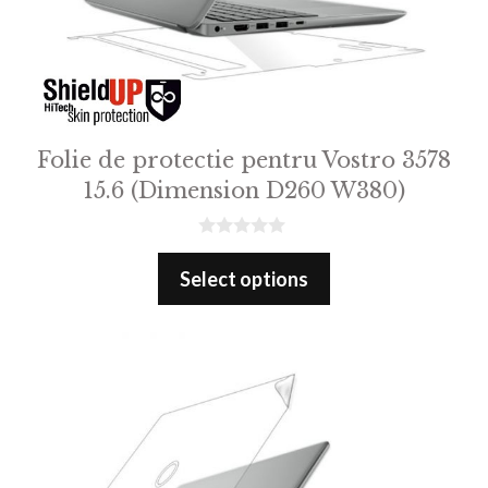
Folie de protectie pentru Vostro 3578
15.6 (Dimension D260 W380)
0
o
Select options
u
t
o
f
5