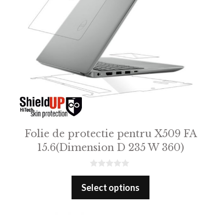
Folie de protectie pentru X509 FA
15.6(Dimension D 235 W 360)
0
o
Select options
u
t
o
f
5