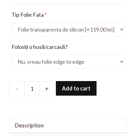
Tip Folie Fata
*
Folosiți o husă/carcasă?
Add to cart
-
+
Folie
de
protectie
pentru
Description
VivoBook
X712JA