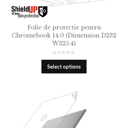
Folie de protectie pentru
Chromebook 14.0 (Dimension D232
W325.4)
0
o
Select options
u
t
o
f
5