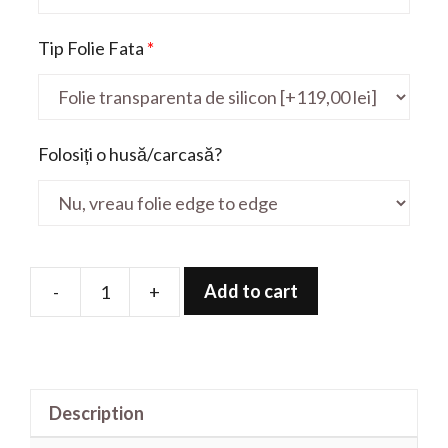
Tip Folie Fata
*
Folosiți o husă/carcasă?
Add to cart
-
+
Folie
de
protectie
pentru
Description
Vostro
7510