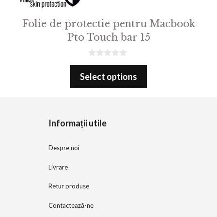
Folie de protectie pentru Macbook
Pto Touch bar 15
0
o
Select options
u
t
o
f
5
Informații utile
Despre noi
Livrare
Retur produse
Contactează-ne