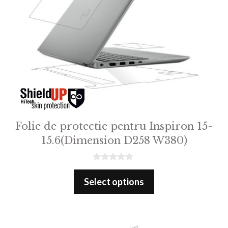
Folie de protectie pentru Inspiron 15-
15.6(Dimension D258 W380)
0
o
Select options
u
t
o
f
5