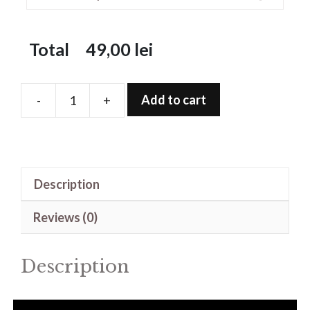
Total
49,00
lei
Add to cart
-
+
Folie
de
protectie
pentru
Description
Watch
12
Reviews (0)
Titan
52mm
Description
quantity