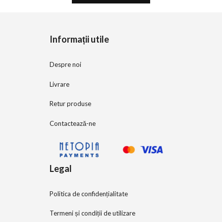
t
o
f
5
Informații utile
Despre noi
Livrare
Retur produse
Contactează-ne
Legal
Politica de confidențialitate
Termeni și condiții de utilizare