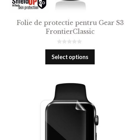
Folie de protectie pentru Gear S3
FrontierClassic
0
o
Select options
u
t
o
f
5