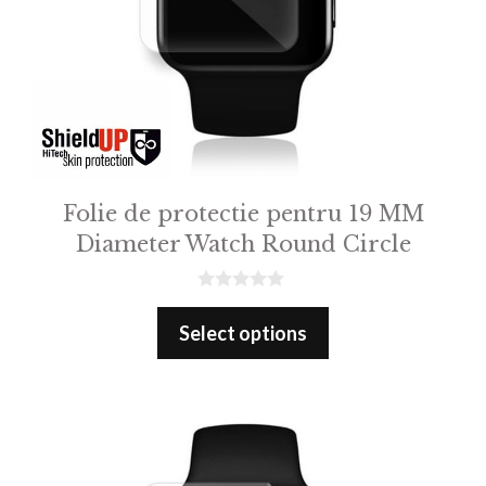
Folie de protectie pentru 19 MM
Diameter Watch Round Circle
0
o
Select options
u
t
o
f
5