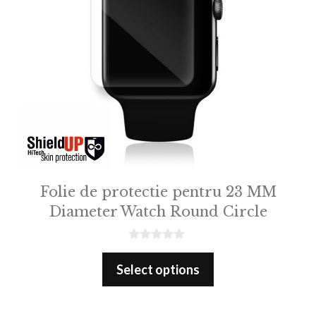
Folie de protectie pentru 23 MM
Diameter Watch Round Circle
0
o
Select options
u
t
o
f
5