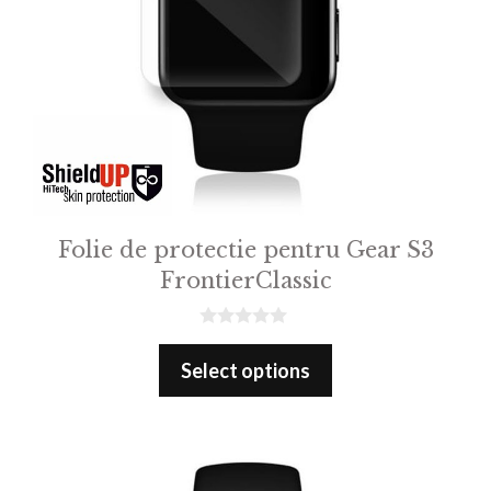
Folie de protectie pentru Gear S3
FrontierClassic
0
o
Select options
u
t
o
f
5