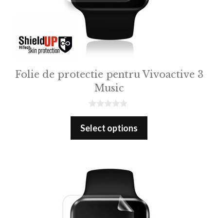
Folie de protectie pentru Vivoactive 3
Music
0
o
Select options
u
t
o
f
5