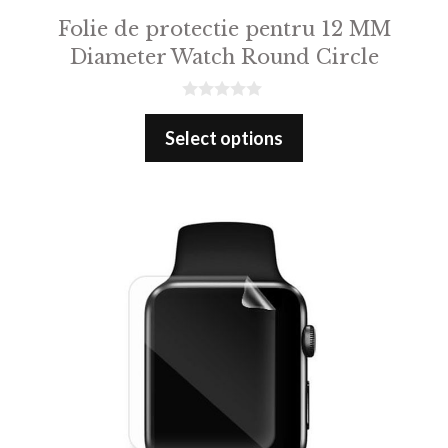
Folie de protectie pentru 12 MM
Diameter Watch Round Circle
0
o
Select options
u
t
o
f
5