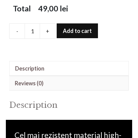
Total
49,00
lei
Add to cart
-
+
Folie
de
protectie
pentru
Description
Watch
quantity
Reviews (0)
Description
Cel mai rezistent material high-