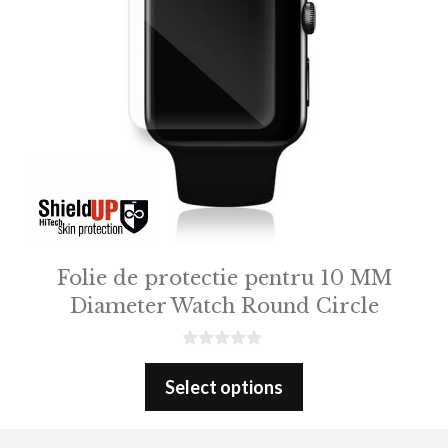
Folie de protectie pentru 10 MM
Diameter Watch Round Circle
0
o
Select options
u
t
o
f