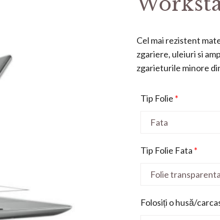
Worksta
Cel mai rezistent mater
zgariere, uleiuri si a
zgarieturile minore din 
Tip Folie
*
Tip Folie Fata
*
Folosiți o husă/carca