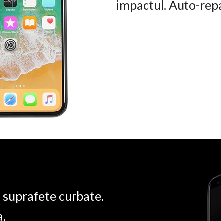
impactul. Auto-rep
u suprafete curbate.
a.