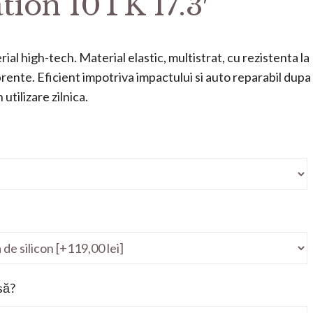
tion 10TK 17.3′
ial high-tech. Material elastic, multistrat, cu rezistenta la
mprente. Eficient impotriva impactului si auto reparabil dupa
utilizare zilnica.
să?