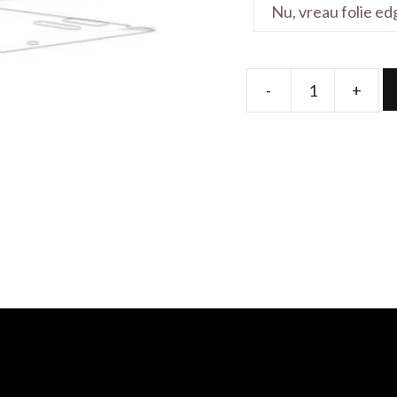
-
+
Folie
de
protectie
pentru
Workstation
10TK
17.3'
quantity