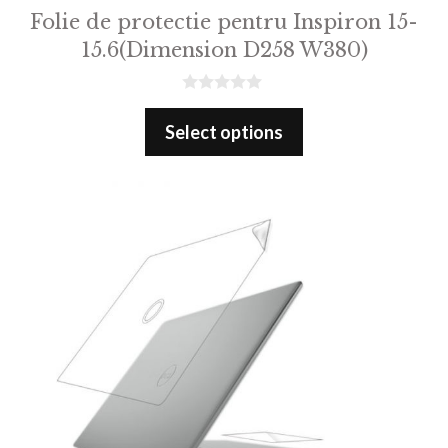
Folie de protectie pentru Inspiron 15-
15.6(Dimension D258 W380)
0
o
Select options
u
t
o
f
5