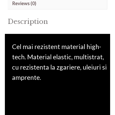
Reviews (0)
10TL-
220
Description
15.6'
quantity
Cel mai rezistent material high-
tech. Material elastic, multistrat,
cu rezistenta la zgariere, uleiuri si
amprente.