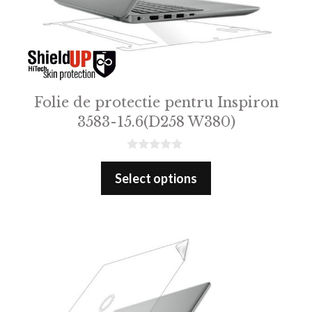
Folie de protectie pentru Inspiron
3583-15.6(D258 W380)
0
o
Select options
u
t
o
f
5