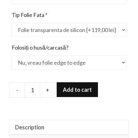
Tip Folie Fata
*
Folosiți o husă/carcasă?
Add to cart
-
+
Folie
de
protectie
pentru
Description
Workstation
WS66