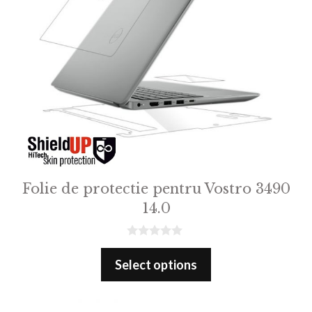
Folie de protectie pentru Vostro 3490
14.0
0
o
Select options
u
t
o
f
5