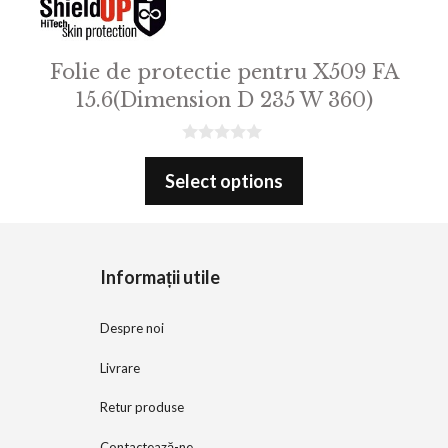
Folie de protectie pentru X509 FA
15.6(Dimension D 235 W 360)
0
o
Select options
u
t
o
f
5
Informații utile
Despre noi
Livrare
Retur produse
Contactează-ne