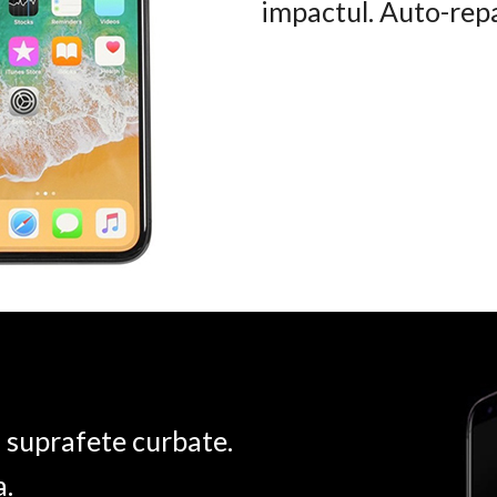
impactul. Auto-rep
u suprafete curbate.
a.