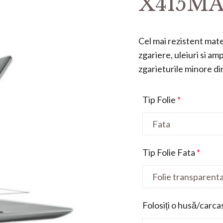
X415MA 
Cel mai rezistent mater
zgariere, uleiuri si a
zgarieturile minore din 
Tip Folie
*
Tip Folie Fata
*
Folosiți o husă/carca