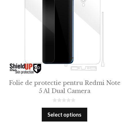
Folie de protectie pentru Redmi Note
5 Al Dual Camera
0
o
Select options
u
t
o
f