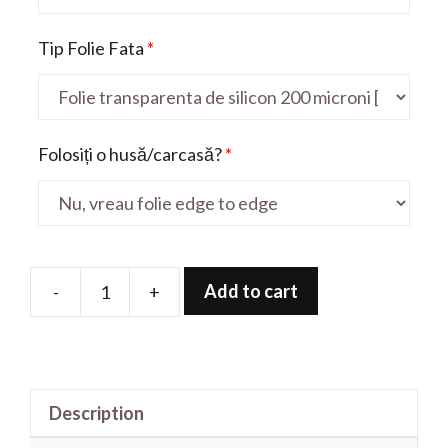
Tip Folie Fata
*
Folosiți o husă/carcasă?
*
Add to cart
-
+
Folie
de
protectie
pentru
Description
X6
Soul