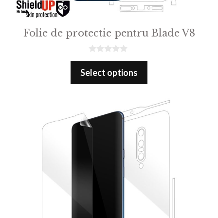
Folie de protectie pentru Blade V8
0
o
Select options
u
t
o
f
5