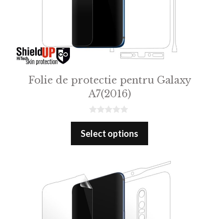
Folie de protectie pentru Galaxy
A7(2016)
0
o
Select options
u
t
o
f
5