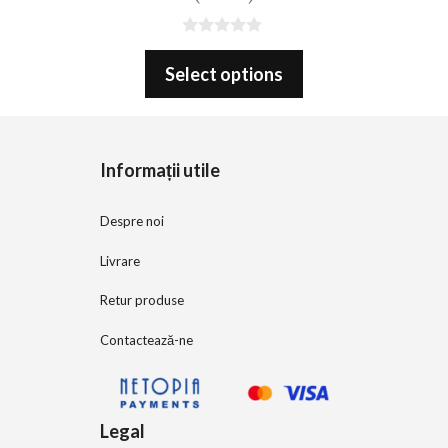
0
o
Select options
u
t
o
f
5
Informații utile
Despre noi
Livrare
Retur produse
Contactează-ne
Legal