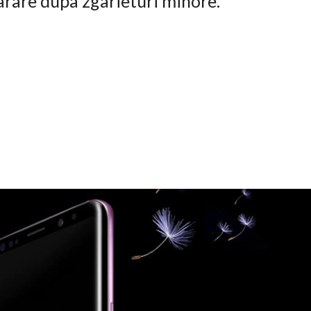
arare dupa zgarieturi minore.