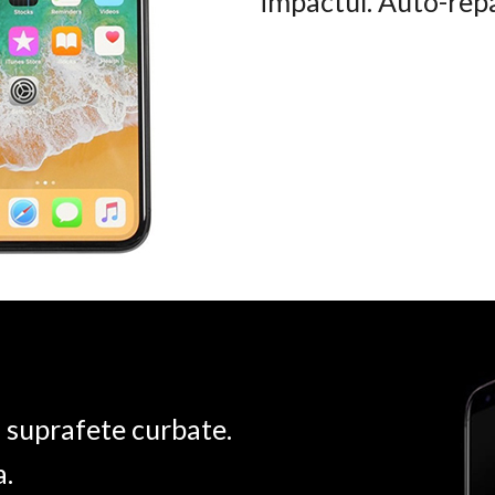
impactul. Auto-rep
u suprafete curbate.
a.