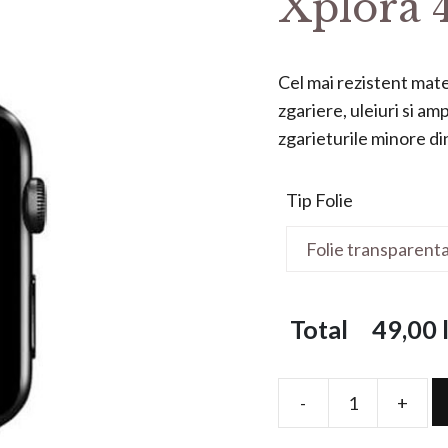
Xplora 
Cel mai rezistent mater
zgariere, uleiuri si a
zgarieturile minore din 
Tip Folie
Total
49,00
l
-
+
Folie
de