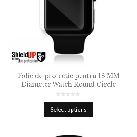
Folie de protectie pentru 18 MM
Diameter Watch Round Circle
0
o
Select options
u
t
o
f
5