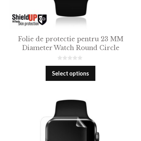
Folie de protectie pentru 23 MM
Diameter Watch Round Circle
0
o
Select options
u
t
o
f
5