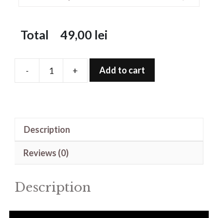
Total
49,00
lei
Add to cart
-
+
Folie
de
protectie
pentru
Description
Xplora
X5
Reviews (0)
Play
quantity
Description