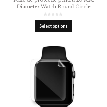
Diameter Watch Round Circle
0
o
Select options
u
t
o
f
5