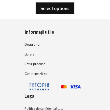
0
o
Select options
u
t
o
f
5
Informații utile
Despre noi
Livrare
Retur produse
Contactează-ne
Legal
Politica de confidențialitate