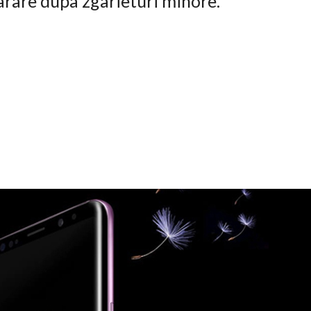
arare dupa zgarieturi minore.