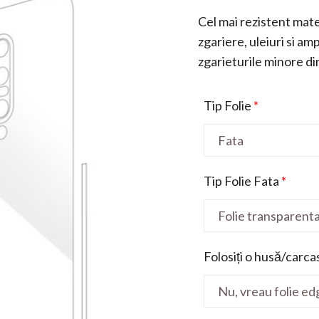
Cel mai rezistent mater
zgariere, uleiuri si a
zgarieturile minore din 
Tip Folie
*
Tip Folie Fata
*
Folosiți o husă/carca