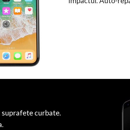
impactul. Auto-rep
u suprafete curbate.
a.