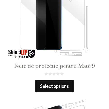
Folie de protectie pentru Mate 9
0
o
Select options
u
t
o
f
5