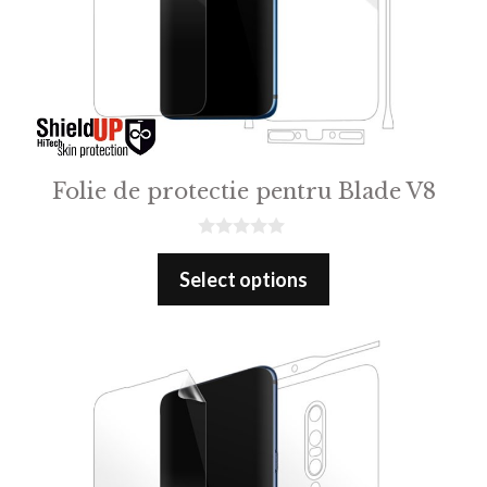
Folie de protectie pentru Blade V8
0
o
Select options
u
t
o
f
5