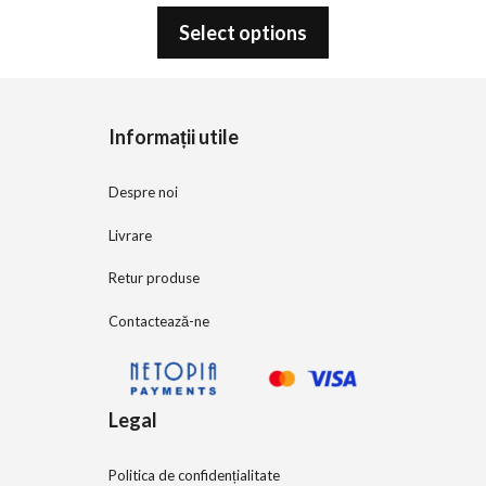
0
o
Select options
u
t
o
f
5
Informații utile
Despre noi
Livrare
Retur produse
Contactează-ne
Legal
Politica de confidențialitate