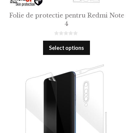
Folie de protectie pentru Redmi Note
4
0
o
Select options
u
t
o
f
5