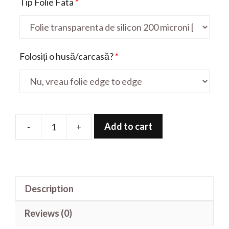
Tip Folie Fata
*
Folosiți o husă/carcasă?
*
Add to cart
-
+
Folie
de
protectie
pentru
Description
Y60
quantity
Reviews (0)