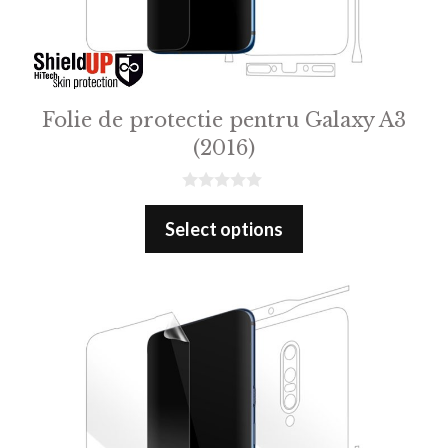
Folie de protectie pentru Galaxy A3
(2016)
0
o
Select options
u
t
o
f
5