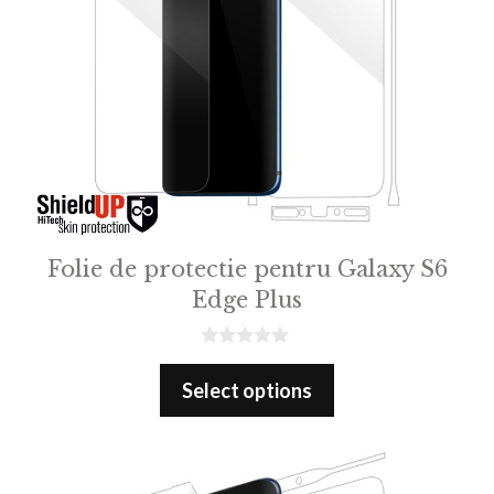
Folie de protectie pentru Galaxy S6
Edge Plus
0
o
Select options
u
t
o
f
5