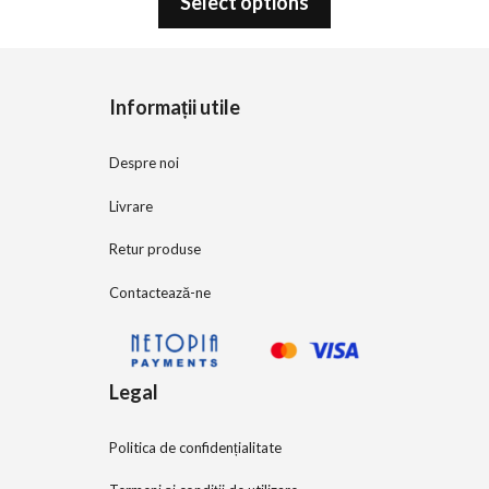
Select options
u
t
o
f
5
Informații utile
Despre noi
Livrare
Retur produse
Contactează-ne
Legal
Politica de confidențialitate