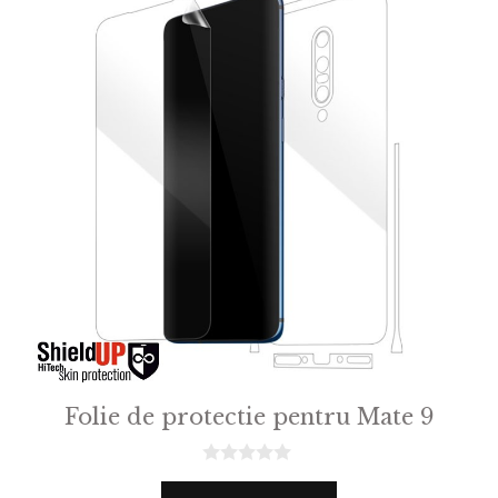
Folie de protectie pentru Mate 9
0
o