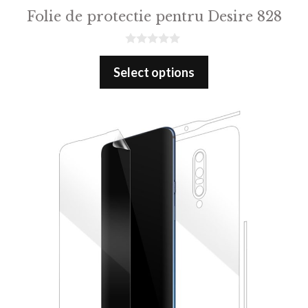
Folie de protectie pentru Desire 828
0
o
Select options
u
t
o
f
5