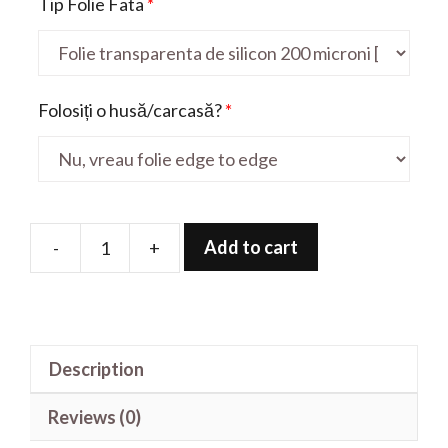
Tip Folie Fata
*
Folosiți o husă/carcasă?
*
Add to cart
-
+
Folie
de
protectie
pentru
Description
Y70
quantity
Reviews (0)