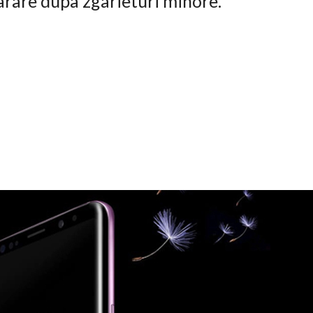
arare dupa zgarieturi minore.