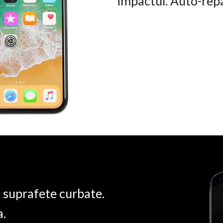
impactul. Auto-rep
u suprafete curbate.
a.