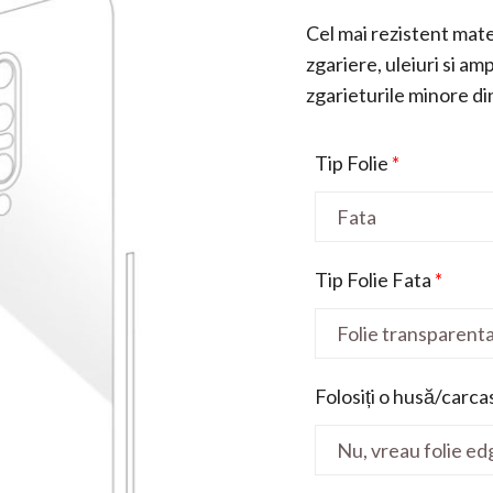
Cel mai rezistent mater
zgariere, uleiuri si a
zgarieturile minore din 
Tip Folie
*
Tip Folie Fata
*
Folosiți o husă/carca