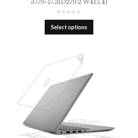
3779-17.3(D279.2 W415.4)
0
o
Select options
u
t
o
f
5