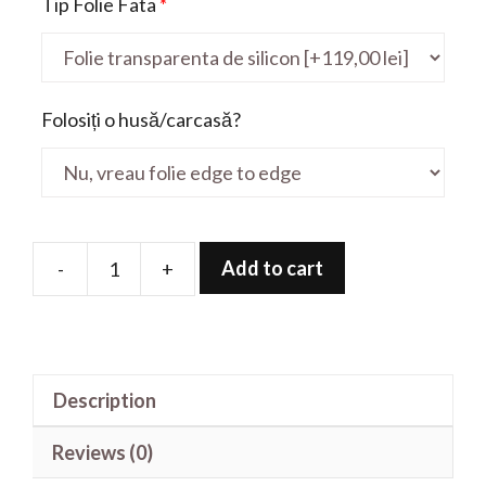
Tip Folie Fata
*
Folosiți o husă/carcasă?
Add to cart
-
+
Folie
de
protectie
pentru
Description
Yoga
C740
Reviews (0)
14'