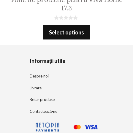
17.3
0
o
Select options
u
t
o
f
5
Informații utile
Despre noi
Livrare
Retur produse
Contactează-ne