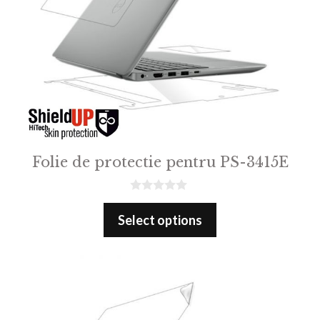
Folie de protectie pentru PS-3415E
0
o
Select options
u
t
o
f
5