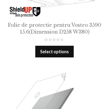
Folie de protectie pentru Vostro 3590
15.6(Dimension D258 W380)
0
o
Select options
u
t
o
f
5