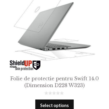
Folie de protectie pentru Swift 14.0
(Dimension D228 W323)
0
o
Select options
u