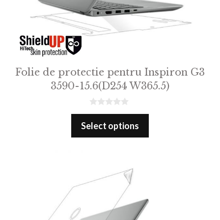
Folie de protectie pentru Inspiron G3
3590-15.6(D254 W365.5)
0
o
Select options
u
t
o
f
5