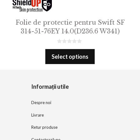
Folie de protectie pentru Swift SF
314-51-76EY 14.0(D236.6 W341)
0
o
Select options
u
t
o
f
5
Informații utile
Despre noi
Livrare
Retur produse
Contactează-ne