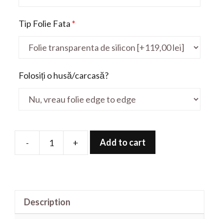
Tip Folie Fata
*
Folosiți o husă/carcasă?
Add to cart
-
+
Folie
de
protectie
pentru
Description
ZBook
X360