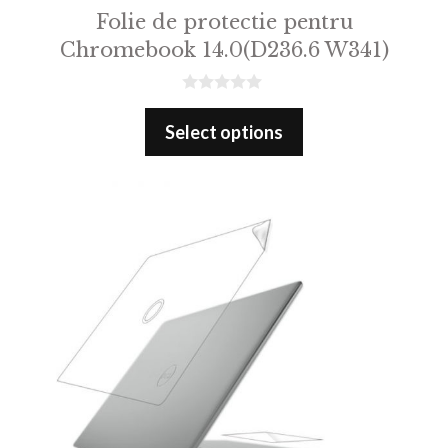
Folie de protectie pentru
Chromebook 14.0(D236.6 W341)
0
o
Select options
u
t
o
f
5