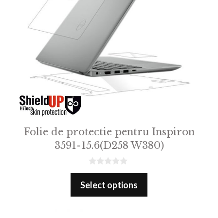
Folie de protectie pentru Inspiron
3591-15.6(D258 W380)
0
o
Select options
u
t
o
f
5