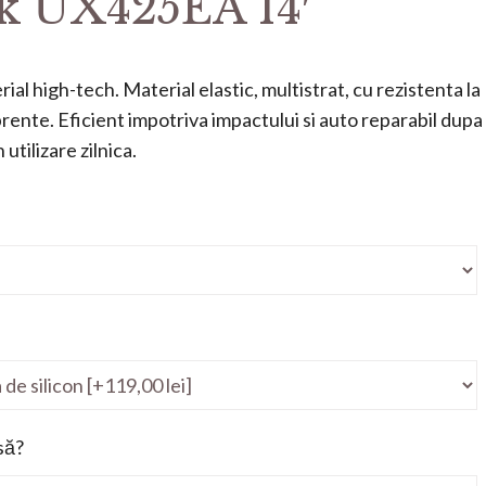
 UX425EA 14′
ial high-tech. Material elastic, multistrat, cu rezistenta la
mprente. Eficient impotriva impactului si auto reparabil dupa
utilizare zilnica.
să?