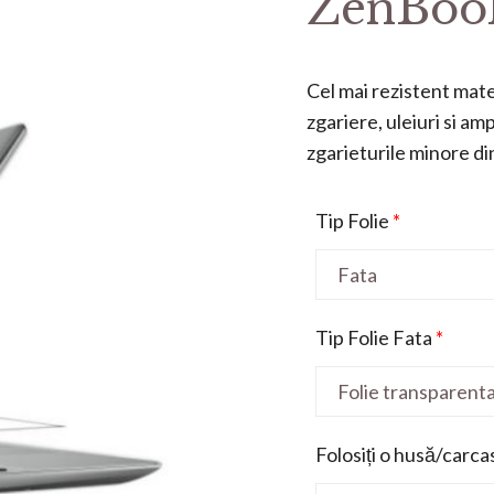
ZenBook
Cel mai rezistent mater
zgariere, uleiuri si a
zgarieturile minore din 
Tip Folie
*
Tip Folie Fata
*
Folosiți o husă/carca