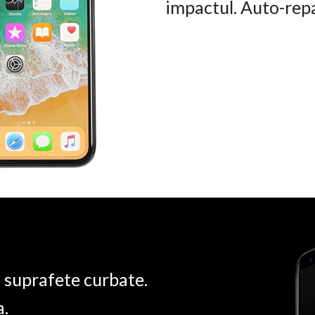
impactul. Auto-rep
u suprafete curbate.
a.