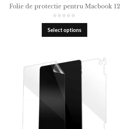
Folie de protectie pentru Macbook 12
0
o
Select options
u
t
o
f
5