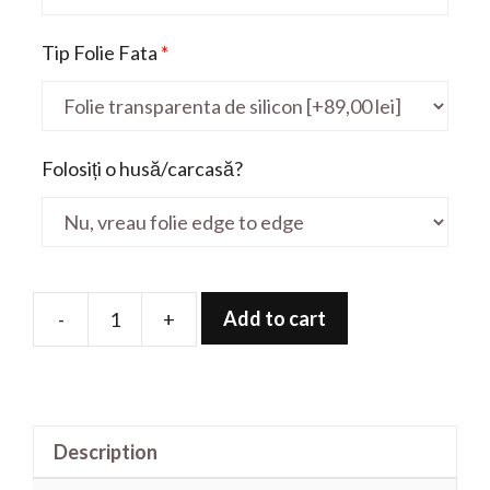
Tip Folie Fata
*
Folosiți o husă/carcasă?
Add to cart
-
+
Folie
de
protectie
pentru
Description
ZenPad
Z8s