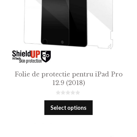
Folie de protectie pentru iPad Pro
12.9 (2018)
0
o
Select options
u
t
o
f
5