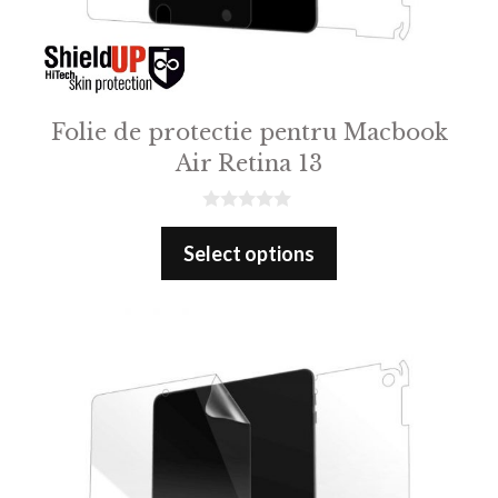
Folie de protectie pentru Macbook
Air Retina 13
0
o
Select options
u
t
o
f
5