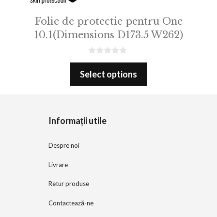
Folie de protectie pentru One
10.1(Dimensions D173.5 W262)
0
o
Select options
u
t
o
f
5
Informații utile
Despre noi
Livrare
Retur produse
Contactează-ne