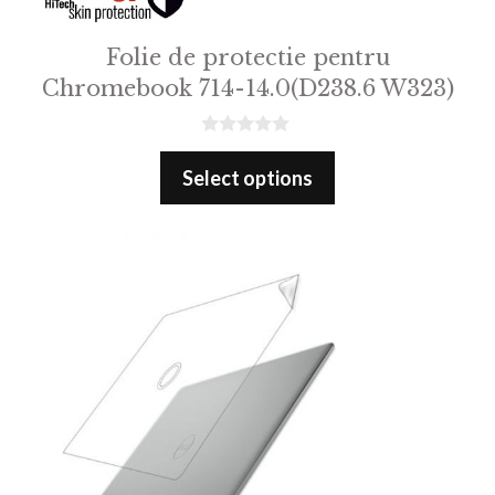
Folie de protectie pentru
Chromebook 714-14.0(D238.6 W323)
0
o
Select options
u
t
o
f
5