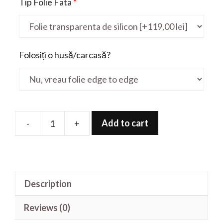
Tip Folie Fata
*
Folosiți o husă/carcasă?
Add to cart
-
+
Folie
de
protectie
pentru
Description
X543BA
15.6'
Reviews (0)
quantity