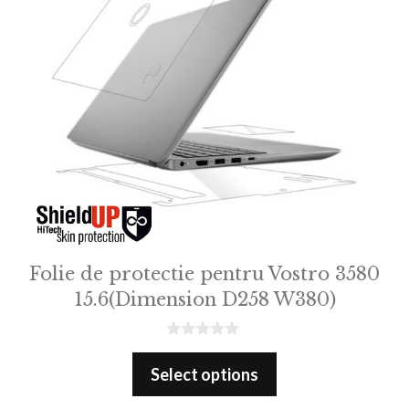
Folie de protectie pentru Vostro 3580
15.6(Dimension D258 W380)
0
o
Select options
u
t
o