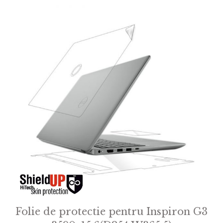
f
5
Folie de protectie pentru Inspiron G3