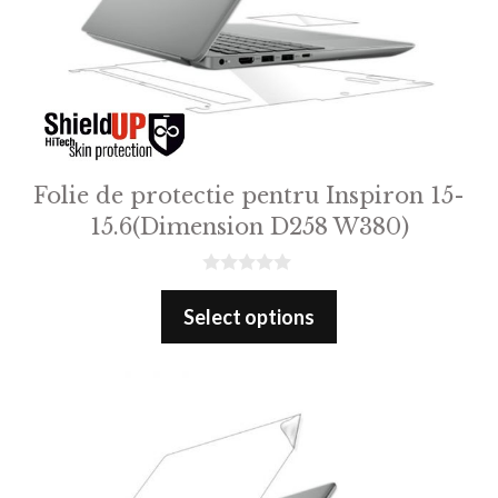
Folie de protectie pentru Inspiron 15-
15.6(Dimension D258 W380)
0
o
Select options
u
t
o
f
5