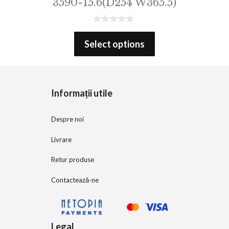
3590-15.6(D254 W365.5)
0
o
Select options
u
t
o
f
5
Informații utile
Despre noi
Livrare
Retur produse
Contactează-ne
Legal