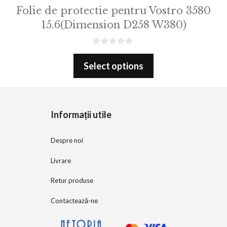
Folie de protectie pentru Vostro 3580
15.6(Dimension D258 W380)
0
o
Select options
u
t
o
f
5
Informații utile
Despre noi
Livrare
Retur produse
Contactează-ne