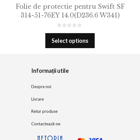
Folie de protectie pentru Swift SF
314-51-76EY 14.0(D236.6 W341)
0
o
Select options
u
t
o
f
5
Informații utile
Despre noi
Livrare
Retur produse
Contactează-ne