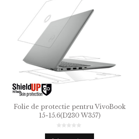
Folie de protectie pentru VivoBook
15-15.6(D230 W357)
0
o