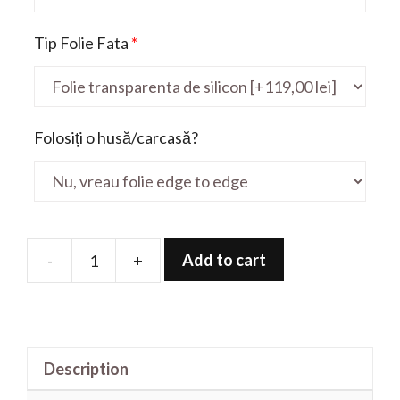
Tip Folie Fata
*
Folosiți o husă/carcasă?
Add to cart
-
+
Folie
de
protectie
pentru
Description
Satellite
L50D