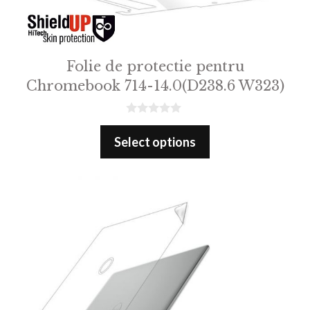
Folie de protectie pentru
Chromebook 714-14.0(D238.6 W323)
0
o
Select options
u
t
o
f
5