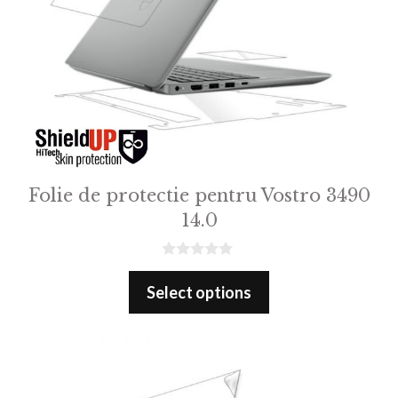
Folie de protectie pentru Vostro 3490
14.0
0
o
Select options
u
t
o
f
5