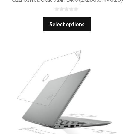
0
o
Select options
u
t
o
f
5