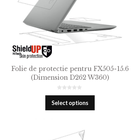
Folie de protectie pentru FX505-15.6
(Dimension D262 W360)
0
o
Select options
u
t
o
f
5