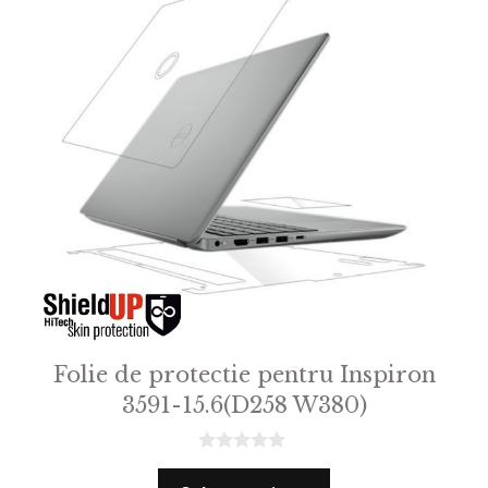
Folie de protectie pentru Inspiron
3591-15.6(D258 W380)
0
o