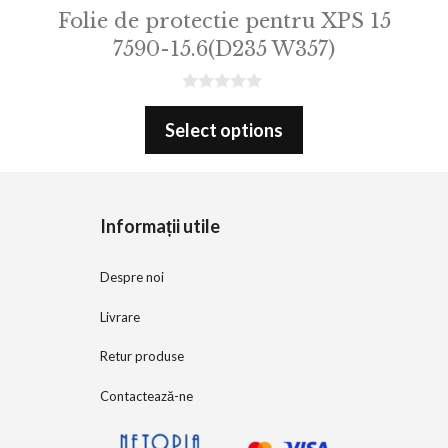
Folie de protectie pentru XPS 15
7590-15.6(D235 W357)
0
o
Select options
u
t
o
f
5
Informații utile
Despre noi
Livrare
Retur produse
Contactează-ne