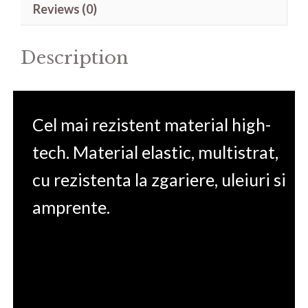
Reviews (0)
A11MU-
477AU
Description
15.6'
quantity
Cel mai rezistent material high-
tech. Material elastic, multistrat,
cu rezistenta la zgariere, uleiuri si
amprente.