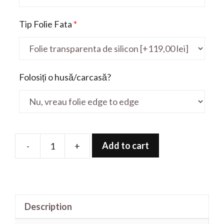
Tip Folie Fata
*
Folosiți o husă/carcasă?
Add to cart
-
+
Folie
de
protectie
pentru
Description
Modern
15