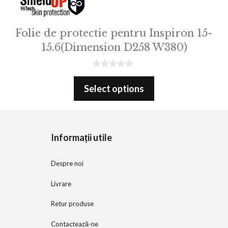
Folie de protectie pentru Inspiron 15-
15.6(Dimension D258 W380)
0
o
Select options
u
t
o
f
5
Informații utile
Despre noi
Livrare
Retur produse
Contactează-ne