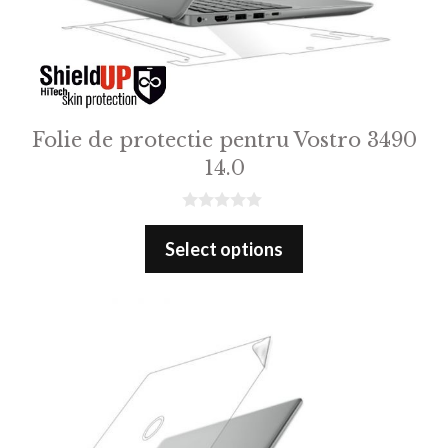
Folie de protectie pentru Vostro 3490
14.0
0
o
Select options
u
t
o
f
5