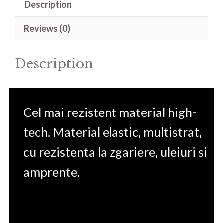
Description
Cromebook
CB3400FMA-
Reviews (0)
EC0204
14'
Description
quantity
Cel mai rezistent material high-
tech. Material elastic, multistrat,
cu rezistenta la zgariere, uleiuri si
amprente.