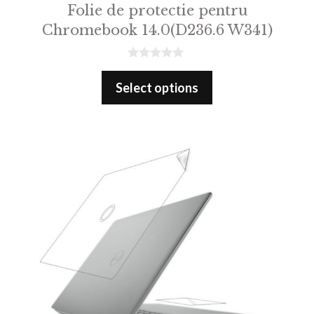
Folie de protectie pentru
Chromebook 14.0(D236.6 W341)
0
o
Select options
u
t
o
f
5