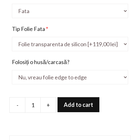
Tip Folie Fata
*
Folosiți o husă/carcasă?
Add to cart
-
+
Folie
de
protectie
pentru