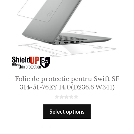
Folie de protectie pentru Swift SF
314-51-76EY 14.0(D236.6 W341)
0
o
Select options
u
t
o
f
5