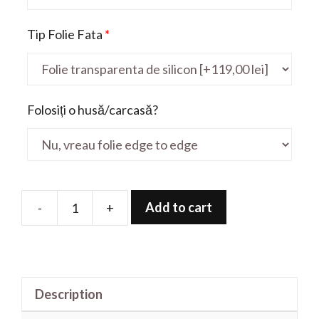
Tip Folie Fata
*
Folosiți o husă/carcasă?
Add to cart
-
+
Folie
de
protectie
pentru
Description
Rog
G731GV