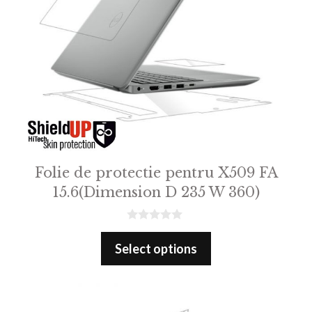
Folie de protectie pentru X509 FA
15.6(Dimension D 235 W 360)
0
o
Select options
u
t
o
f
5