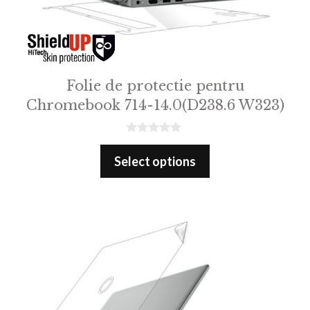
Folie de protectie pentru
Chromebook 714-14.0(D238.6 W323)
0
o
Select options
u
t
o
f
5