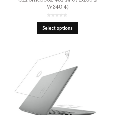
W340.4)
0
o
Select options
u
t
o
f
5