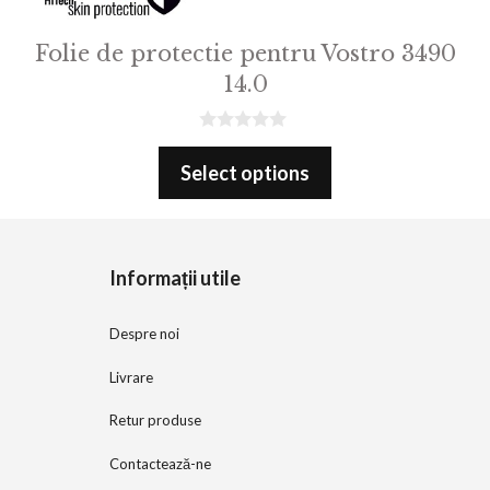
Folie de protectie pentru Vostro 3490
14.0
0
o
Select options
u
t
o
f
5
Informații utile
Despre noi
Livrare
Retur produse
Contactează-ne