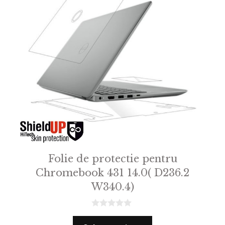
Folie de protectie pentru
Chromebook 431 14.0( D236.2
W340.4)
0
o