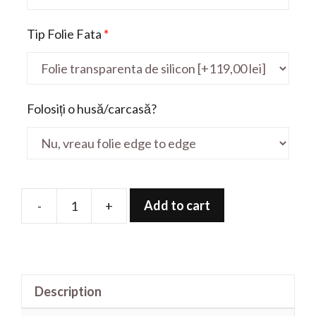
Tip Folie Fata
*
Folosiți o husă/carcasă?
Add to cart
-
+
Folie
de
protectie
pentru
Description
Vostro
5568