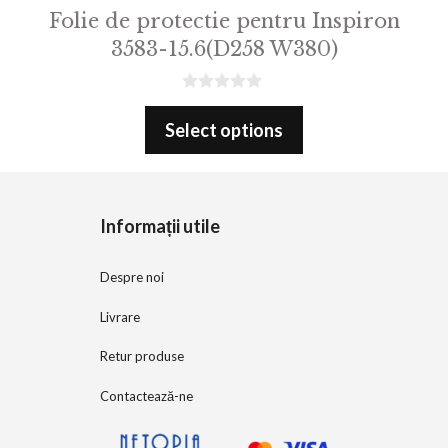
Folie de protectie pentru Inspiron
3583-15.6(D258 W380)
0
o
Select options
u
t
o
f
5
Informații utile
Despre noi
Livrare
Retur produse
Contactează-ne