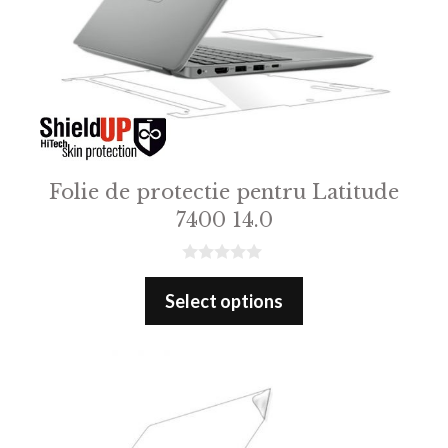
Folie de protectie pentru Latitude
7400 14.0
0
o
Select options
u
t
o
f
5