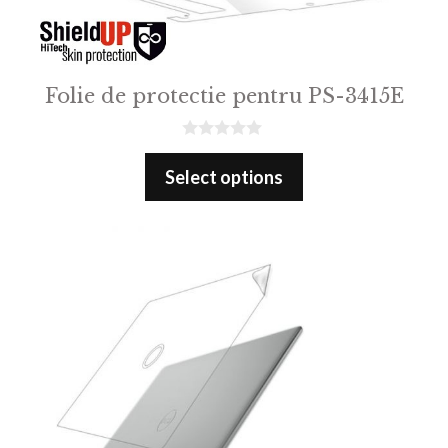
Folie de protectie pentru PS-3415E
0
o
Select options
u
t
o
f
5