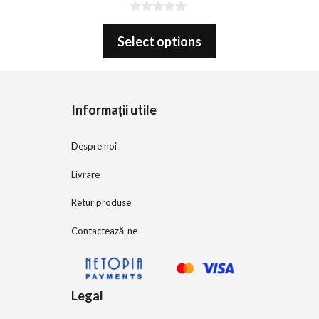
0
o
Select options
u
t
o
f
5
Informații utile
Despre noi
Livrare
Retur produse
Contactează-ne
Legal