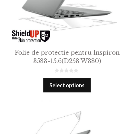
Folie de protectie pentru Inspiron
3583-15.6(D258 W380)
0
o
Select options
u
t
o
f
5