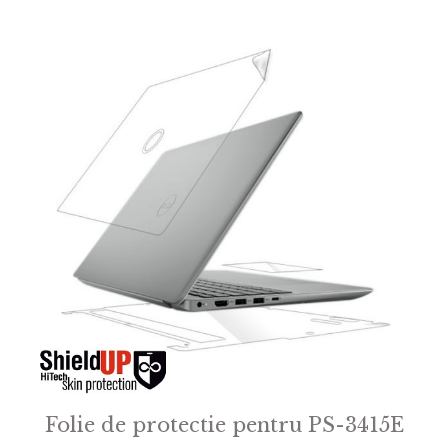
f
5
Folie de protectie pentru PS-3415E