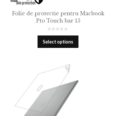
Folie de protectie pentru Macbook
Pto Touch bar 15
0
o
Select options
u
t
o
f
5