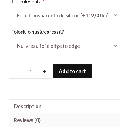
Tip Folie Fata
*
Folosiți o husă/carcasă?
Add to cart
-
+
Folie
de
protectie
pentru
Description
L50
15.6'
Reviews (0)
quantity