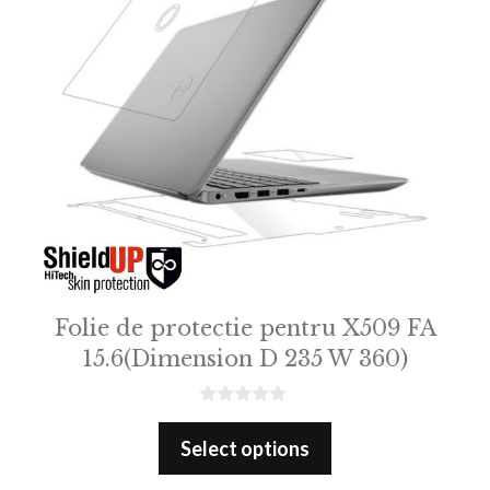
Folie de protectie pentru X509 FA
15.6(Dimension D 235 W 360)
0
o
Select options
u
t
o