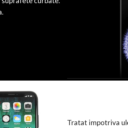
u suprafete curbate.
a.
Tratat impotriva ul