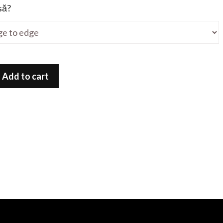
să?
Add to cart