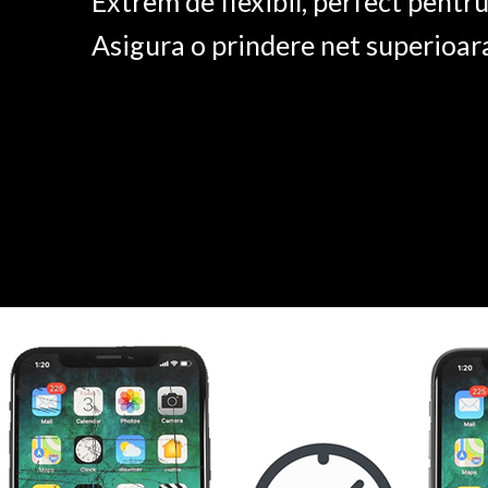
Extrem de flexibil, perfect pentr
Asigura o prindere net superioar