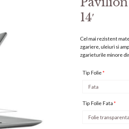
Pavilio
14′
Cel mai rezistent mater
zgariere, uleiuri si a
zgarieturile minore din 
Tip Folie
*
Tip Folie Fata
*