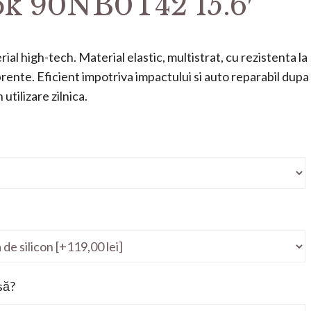
k 90NB0T42 15.6′
ial high-tech. Material elastic, multistrat, cu rezistenta la
mprente. Eficient impotriva impactului si auto reparabil dupa
utilizare zilnica.
să?