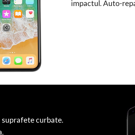
impactul. Auto-rep
u suprafete curbate.
a.