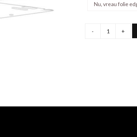
-
+
Folie
de
protectie
pentru
VivoBook
90NB0T42
15.6'
quantity