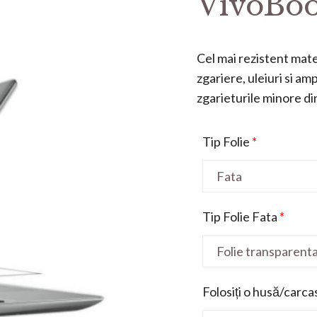
VivoBoo
Cel mai rezistent mater
zgariere, uleiuri si a
zgarieturile minore din 
Tip Folie
*
Tip Folie Fata
*
Folosiți o husă/carca