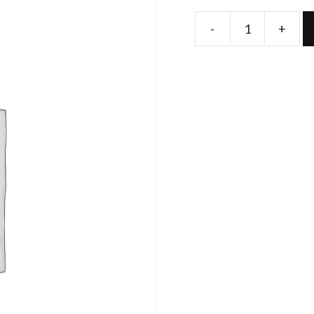
-
+
Produs
quantity