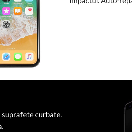
impactul. Auto-rep
u suprafete curbate.
a.