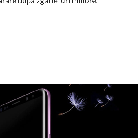
arare dupa zgarieturi minore.