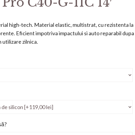
e Pro C40-G-11C 14′
ial high-tech. Material elastic, multistrat, cu rezistenta la
mprente. Eficient impotriva impactului si auto reparabil dupa
utilizare zilnica.
să?