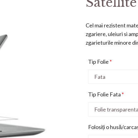
Satellit
Cel mai rezistent mater
zgariere, uleiuri si a
zgarieturile minore din 
Tip Folie
*
Tip Folie Fata
*
Folosiți o husă/carca