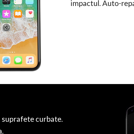
impactul. Auto-rep
u suprafete curbate.
a.