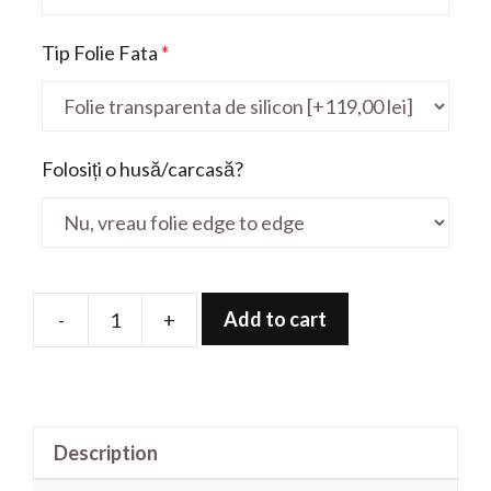
Tip Folie Fata
*
Folosiți o husă/carcasă?
Add to cart
-
+
Folie
de
protectie
pentru
Description
Aspire
A515-