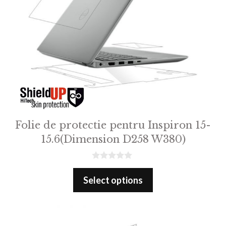
Folie de protectie pentru Inspiron 15-
15.6(Dimension D258 W380)
0
o
Select options
u
t
o
f
5