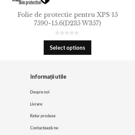
Folie de protectie pentru XPS 15
7590-15.6(D235 W357)
0
o
Select options
u
t
o
f
5
Informații utile
Despre noi
Livrare
Retur produse
Contactează-ne