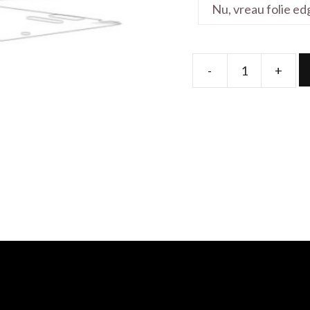
-
+
Folie
de
protectie
pentru
Chromebook
Z1500CN
15.6'
quantity