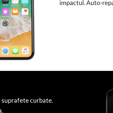
impactul. Auto-rep
u suprafete curbate.
a.