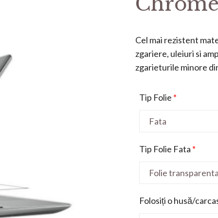
Chromeb
Cel mai rezistent mater
zgariere, uleiuri si a
zgarieturile minore din 
Tip Folie
*
Tip Folie Fata
*
Folosiți o husă/carca