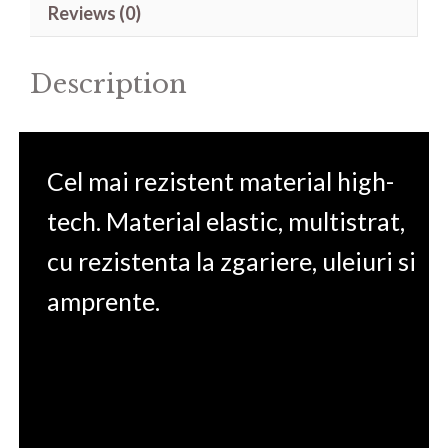
Reviews (0)
A9SD-
046
Description
17.3'
quantity
Cel mai rezistent material high-
tech. Material elastic, multistrat,
cu rezistenta la zgariere, uleiuri si
amprente.