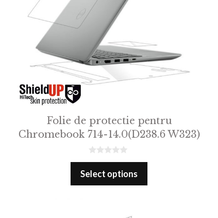
Folie de protectie pentru
Chromebook 714-14.0(D238.6 W323)
0
o
Select options
u
t
o
f
5