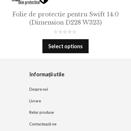
Folie de protectie pentru Swift 14.0
(Dimension D228 W323)
0
o
Select options
u
t
o
f
5
Informații utile
Despre noi
Livrare
Retur produse
Contactează-ne