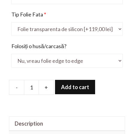
Tip Folie Fata
*
Folosiți o husă/carcasă?
Add to cart
-
+
Folie
de
protectie
pentru
Description
Creator
17M