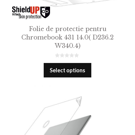
Folie de protectie pentru
Chromebook 431 14.0( D236.2
W340.4)
0
o
Select options
u
t
o
f
5