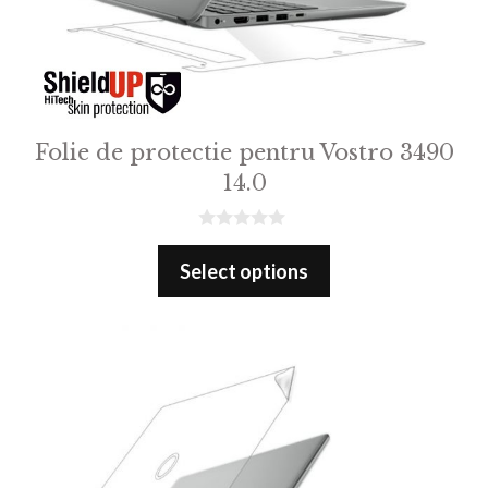
Folie de protectie pentru Vostro 3490
14.0
0
o
Select options
u
t
o
f
5