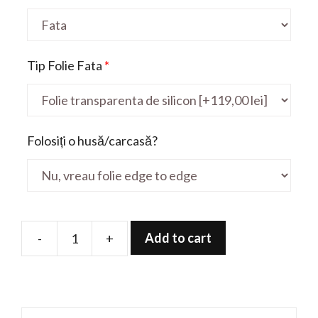
Tip Folie Fata
*
Folosiți o husă/carcasă?
Add to cart
-
+
Folie
de
protectie
pentru