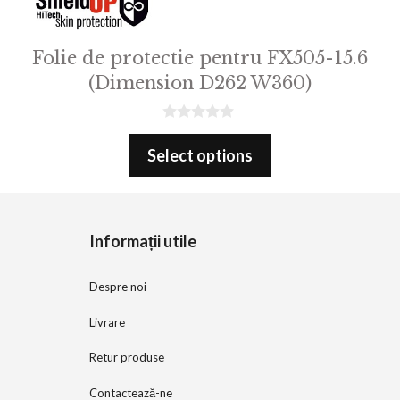
Folie de protectie pentru FX505-15.6
(Dimension D262 W360)
0
o
Select options
u
t
o
f
5
Informații utile
Despre noi
Livrare
Retur produse
Contactează-ne