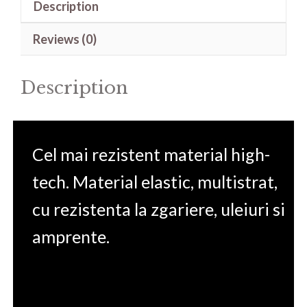
Description
Creator
Z17HXSTUDIO
Reviews (0)
A13VGT
17.3'
Description
quantity
Cel mai rezistent material high-
tech. Material elastic, multistrat,
cu rezistenta la zgariere, uleiuri si
amprente.