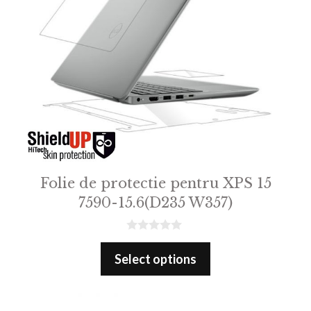
Folie de protectie pentru XPS 15
7590-15.6(D235 W357)
0
o
Select options
u
t
o
f
5