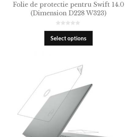
Folie de protectie pentru Swift 14.0
(Dimension D228 W323)
0
o
Select options
u
t
o
f
5