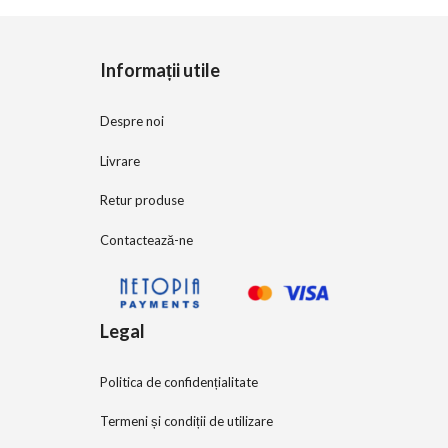
o
f
5
Informații utile
Despre noi
Livrare
Retur produse
Contactează-ne
Legal
Politica de confidențialitate
Termeni și condiții de utilizare