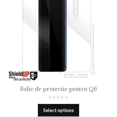
Folie de protectie pentru Q6
0
o
Select options
u
t