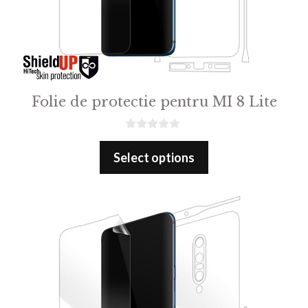
Folie de protectie pentru MI 8 Lite
0
o
Select options
u
t
o
f
5