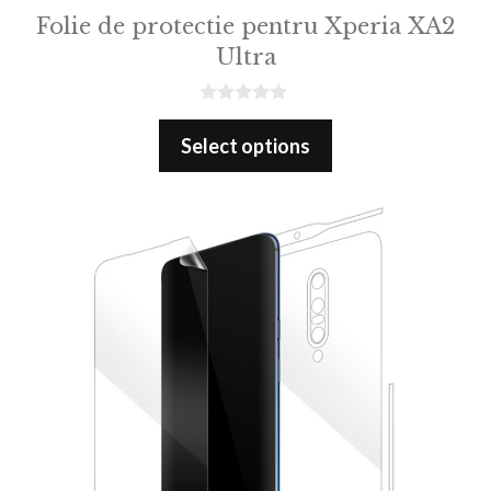
Folie de protectie pentru Xperia XA2
Ultra
0
o
Select options
u
t
o
f
5