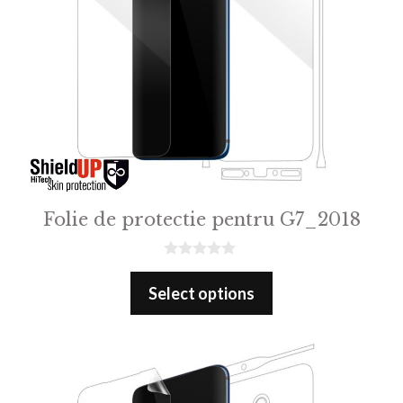
Folie de protectie pentru G7_2018
0
o
Select options
u
t
o
f
5