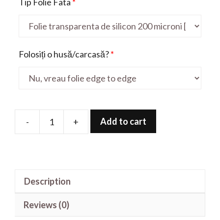
Tip Folie Fata
*
Folosiți o husă/carcasă?
*
Add to cart
-
+
Folie
de
protectie
pentru
Description
Display
quantity
Reviews (0)