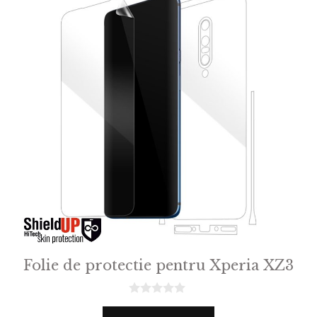
Folie de protectie pentru Xperia XZ3
0
o