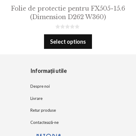
Folie de protectie pentru FX505-15.6
(Dimension D262 W360)
0
o
Select options
u
t
o
f
5
Informații utile
Despre noi
Livrare
Retur produse
Contactează-ne