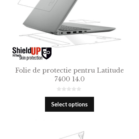
Folie de protectie pentru Latitude
7400 14.0
0
o
Select options
u
t
o
f
5