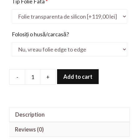
Tip Folie Fata
*
Folosiți o husă/carcasă?
Add to cart
-
+
Folie
de
protectie
pentru
Description
E402WA
14'
Reviews (0)
quantity