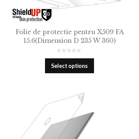
Folie de protectie pentru X509 FA
15.6(Dimension D 235 W 360)
0
o
Select options
u
t
o
f
5