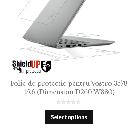
Folie de protectie pentru Vostro 3578
15.6 (Dimension D260 W380)
0
o
Select options
u
t
o
f
5