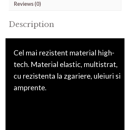
Reviews (0)
KC-
8EE1130SH
Description
17.3'
quantity
Cel mai rezistent material high-
tech. Material elastic, multistrat,
cu rezistenta la zgariere, uleiuri si
amprente.