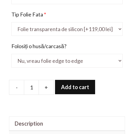
Tip Folie Fata
*
Folosiți o husă/carcasă?
Add to cart
-
+
Folie
de
protectie
pentru
Description
G
series