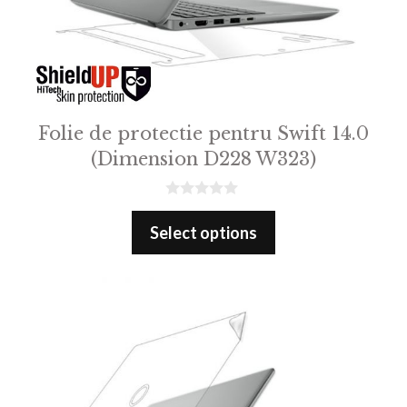
Folie de protectie pentru Swift 14.0
(Dimension D228 W323)
0
o
Select options
u
t
o
f
5