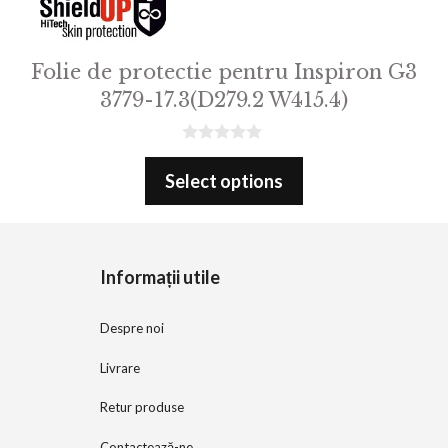
Folie de protectie pentru Inspiron G3
3779-17.3(D279.2 W415.4)
0
o
Select options
u
t
o
f
5
Informații utile
Despre noi
Livrare
Retur produse
Contactează-ne