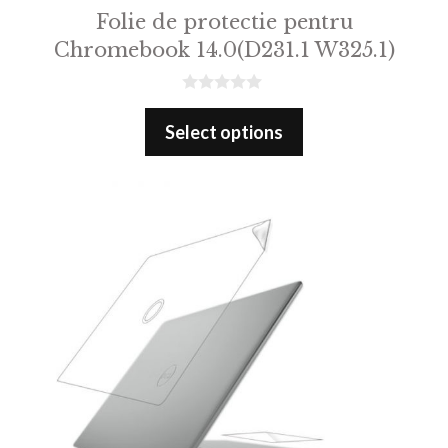
Folie de protectie pentru
Chromebook 14.0(D231.1 W325.1)
0
o
Select options
u
t
o
f
5